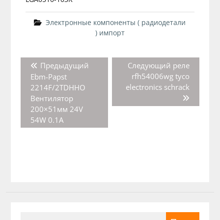
Электронные компоненты ( радиодетали
) импорт
Навигация
Предыдущая
Следующая
Предыдущий
Следующий
реле
по
запись:
запись:
rfh54006wg tyco
Ebm-Papst
записям
electronics schrack
2214F/2TDHHO
Вентилятор
200×51мм 24V
54W 0.1A
Найти: