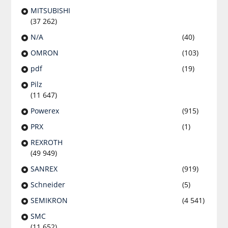
MITSUBISHI
(37 262)
N/A
(40)
OMRON
(103)
pdf
(19)
Pilz
(11 647)
Powerex
(915)
PRX
(1)
REXROTH
(49 949)
SANREX
(919)
Schneider
(5)
SEMIKRON
(4 541)
SMC
(11 652)