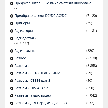
Предохранительные выключатели шнуровые
(73)
Преобразователи DC/DC AC/DC
(7 120)
Приборы
(25)
Радиаторы
(1 181)
Радиодеталь
(203 737)
Радиолампы
(220)
Разное
(5 138)
Разъeмы
(2 858)
Разъeмы CE100 шаг 2,54мм
(59)
Разъeмы CE156 шаг 3
(50)
Разъeмы DIN 41.612
(110)
Разъeмы аудио видео
(1 042)
Разъeмы для передачи данных
(632)