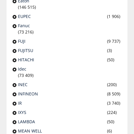
Eaton
(146 515)
EUPEC
(1 906)
Fanuc
(73 216)
FUJI
(9 737)
FUJITSU
(3)
HITACHI
(50)
Idec
(73 409)
INEC
(200)
INFINEON
(8 509)
IR
(3 740)
IXYS
(224)
LAMBDA
(50)
MEAN WELL
(6)