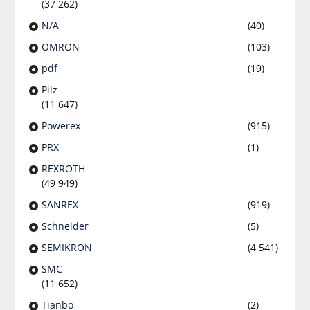
(37 262)
N/A
(40)
OMRON
(103)
pdf
(19)
Pilz
(11 647)
Powerex
(915)
PRX
(1)
REXROTH
(49 949)
SANREX
(919)
Schneider
(5)
SEMIKRON
(4 541)
SMC
(11 652)
Tianbo
(2)