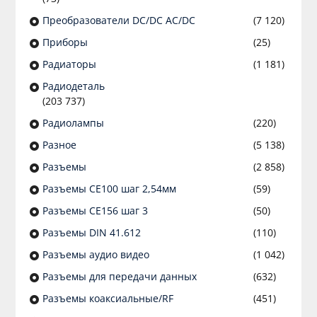
Преобразователи DC/DC AC/DC
(7 120)
Приборы
(25)
Радиаторы
(1 181)
Радиодеталь
(203 737)
Радиолампы
(220)
Разное
(5 138)
Разъeмы
(2 858)
Разъeмы CE100 шаг 2,54мм
(59)
Разъeмы CE156 шаг 3
(50)
Разъeмы DIN 41.612
(110)
Разъeмы аудио видео
(1 042)
Разъeмы для передачи данных
(632)
Разъeмы коаксиальные/RF
(451)