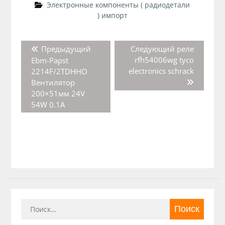
Электронные компоненты ( радиодетали
) импорт
Навигация
Предыдущая
Следующая
Предыдущий
Следующий
реле
по
запись:
запись:
rfh54006wg tyco
Ebm-Papst
записям
electronics schrack
2214F/2TDHHO
Вентилятор
200×51мм 24V
54W 0.1A
Найти: