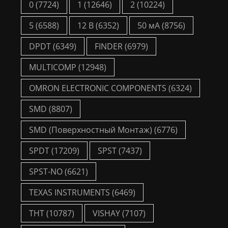
0
(7724)
1
(12646)
2
(10224)
5
(6588)
12 В
(6352)
50 мА
(8756)
DPDT
(6349)
FINDER
(6979)
MULTICOMP
(12948)
OMRON ELECTRONIC COMPONENTS
(6324)
SMD
(8807)
SMD (Поверхностный Монтаж)
(6776)
SPDT
(17209)
SPST
(7437)
SPST-NO
(6621)
TEXAS INSTRUMENTS
(6469)
THT
(10787)
VISHAY
(7107)