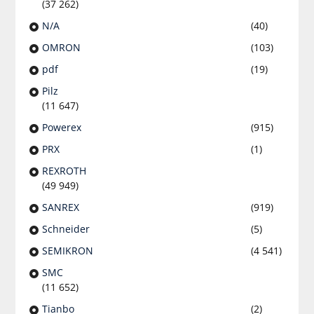
(37 262)
N/A
(40)
OMRON
(103)
pdf
(19)
Pilz
(11 647)
Powerex
(915)
PRX
(1)
REXROTH
(49 949)
SANREX
(919)
Schneider
(5)
SEMIKRON
(4 541)
SMC
(11 652)
Tianbo
(2)