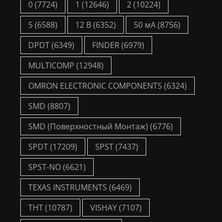
0
(7724)
1
(12646)
2
(10224)
5
(6588)
12 В
(6352)
50 мА
(8756)
DPDT
(6349)
FINDER
(6979)
MULTICOMP
(12948)
OMRON ELECTRONIC COMPONENTS
(6324)
SMD
(8807)
SMD (Поверхностный Монтаж)
(6776)
SPDT
(17209)
SPST
(7437)
SPST-NO
(6621)
TEXAS INSTRUMENTS
(6469)
THT
(10787)
VISHAY
(7107)