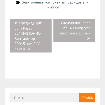
Электронные компоненты ( радиодетали
) импорт
Навигация
Предыдущая
Следующая
Предыдущий
Следующий
реле
по
запись:
запись:
rfh54006wg tyco
Ebm-Papst
записям
electronics schrack
2214F/2TDHHO
Вентилятор
200×51мм 24V
54W 0.1A
Найти: