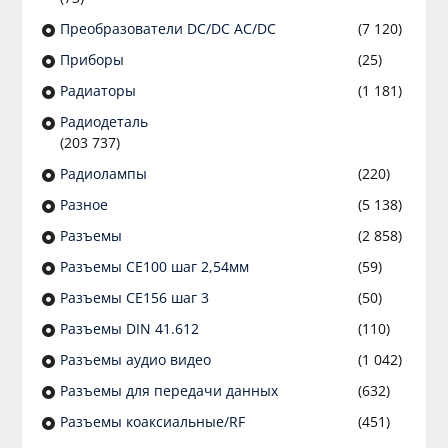
Преобразователи DC/DC AC/DC
(7 120)
Приборы
(25)
Радиаторы
(1 181)
Радиодеталь
(203 737)
Радиолампы
(220)
Разное
(5 138)
Разъeмы
(2 858)
Разъeмы CE100 шаг 2,54мм
(59)
Разъeмы CE156 шаг 3
(50)
Разъeмы DIN 41.612
(110)
Разъeмы аудио видео
(1 042)
Разъeмы для передачи данных
(632)
Разъeмы коаксиальные/RF
(451)