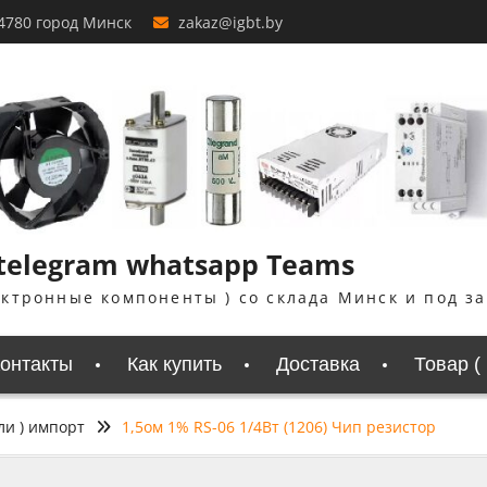
4780 город Минск
zakaz@igbt.by
 telegram whatsapp Teams
ектронные компоненты ) со склада Минск и под з
онтакты
Как купить
Доставка
Товар (
ли ) импорт
1,5ом 1% RS-06 1/4Вт (1206) Чип резистор