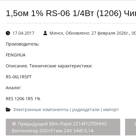
1,5ом 1% RS-06 1/4Вт (1206) Чи
17.04.2017
Минск, Обновлено: 27 февраля 2026г., 0
Производитель:
FENGHUA
Описание, Технические характеристики:
RS-06L1R5FT
Аналог:
RES 1206 1R5 1%
Электронные компоненты ( радиодетали ) импорт
Навигация
Предыдущая
Предыдущий
Ebm-Papst 2214F/2TDHHO
по
запись:
Вентилятор 200×51мм 24V 54W 0.1A