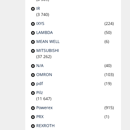
IR
(3 740)
IXYS
(224)
LAMBDA
(50)
MEAN WELL
(6)
MITSUBISHI
(37 262)
N/A
(40)
OMRON
(103)
pdf
(19)
Pilz
(11 647)
Powerex
(915)
PRX
(1)
REXROTH