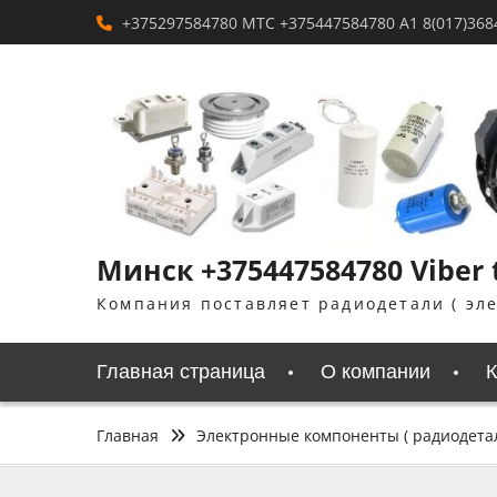
Перейти
+375297584780 MTC +375447584780 A1 8(017)368
к
содержимому
Минск +375447584780 Viber
Компания поставляет радиодетали ( эл
Главная страница
О компании
К
Главная
Электронные компоненты ( радиодета