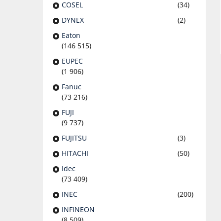
COSEL
(34)
DYNEX
(2)
Eaton
(146 515)
EUPEC
(1 906)
Fanuc
(73 216)
FUJI
(9 737)
FUJITSU
(3)
HITACHI
(50)
Idec
(73 409)
INEC
(200)
INFINEON
(8 509)