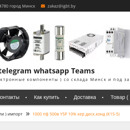
4780 город Минск
zakaz@igbt.by
 telegram whatsapp Teams
ектронные компоненты ) со склада Минск и под з
онтакты
Как купить
Доставка
Товар (
ли ) импорт
1000 пф 500в Y5P 10% кер.диск.конд (К15-5)