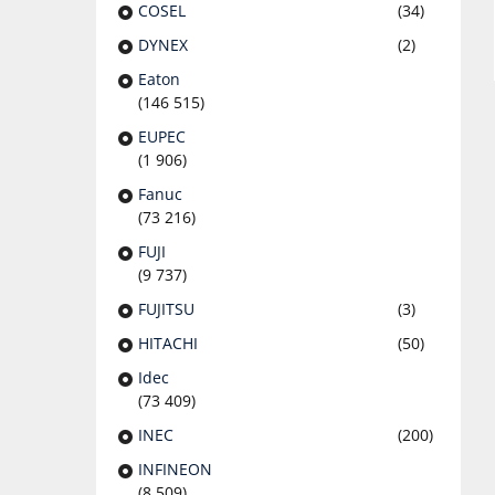
COSEL
(34)
DYNEX
(2)
Eaton
(146 515)
EUPEC
(1 906)
Fanuc
(73 216)
FUJI
(9 737)
FUJITSU
(3)
HITACHI
(50)
Idec
(73 409)
INEC
(200)
INFINEON
(8 509)