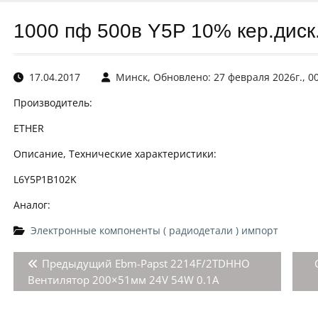
1000 пф 500в Y5P 10% кер.диск.
17.04.2017
Минск, Обновлено: 27 февраля 2026г., 0
Производитель:
ETHER
Описание, Технические характеристики:
L6Y5P1B102K
Аналог:
Электронные компоненты ( радиодетали ) импорт
Навигация
Предыдущая
Предыдущий
Ebm-Papst 2214F/2TDHHO
по
запись:
Вентилятор 200×51мм 24V 54W 0.1A
записям