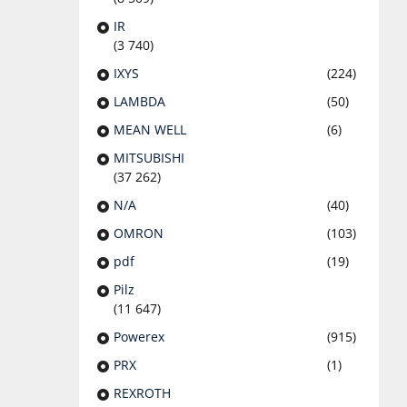
IR
(3 740)
IXYS
(224)
LAMBDA
(50)
MEAN WELL
(6)
MITSUBISHI
(37 262)
N/A
(40)
OMRON
(103)
pdf
(19)
Pilz
(11 647)
Powerex
(915)
PRX
(1)
REXROTH