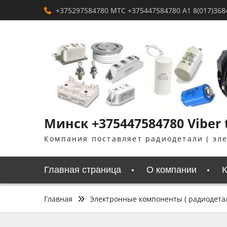
Перейти
+375297584780 MTC +375447584780 A1 8(017)368
к
содержимому
Минск +375447584780 Viber
Компания поставляет радиодетали ( эл
Главная страница
О компании
К
Главная
Электронные компоненты ( радиодета