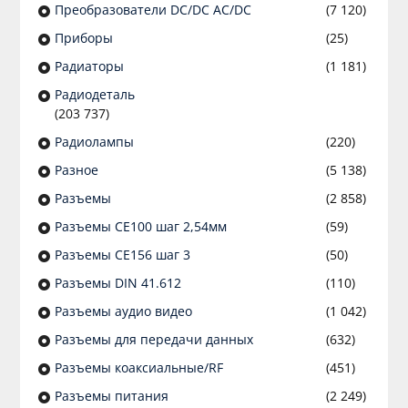
Преобразователи DC/DC AC/DC
(7 120)
Приборы
(25)
Радиаторы
(1 181)
Радиодеталь
(203 737)
Радиолампы
(220)
Разное
(5 138)
Разъeмы
(2 858)
Разъeмы CE100 шаг 2,54мм
(59)
Разъeмы CE156 шаг 3
(50)
Разъeмы DIN 41.612
(110)
Разъeмы аудио видео
(1 042)
Разъeмы для передачи данных
(632)
Разъeмы коаксиальные/RF
(451)
Разъeмы питания
(2 249)