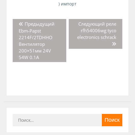
) импорт
Навигация
Предыдущая
Следующая
Предыдущий
Следующий
реле
по
запись:
запись:
rfh54006wg tyco
Ebm-Papst
записям
electronics schrack
2214F/2TDHHO
Вентилятор
200×51мм 24V
54W 0.1A
Найти: