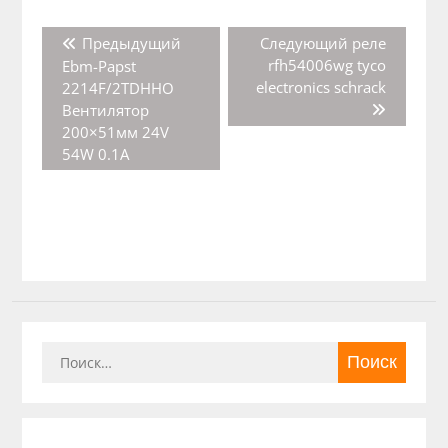
Навигация
Предыдущая
Следующая
Предыдущий
Следующий
реле
по
запись:
запись:
rfh54006wg tyco
Ebm-Papst
записям
electronics schrack
2214F/2TDHHO
Вентилятор
200×51мм 24V
54W 0.1A
Найти: