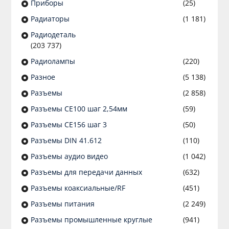
Приборы
(25)
Радиаторы
(1 181)
Радиодеталь
(203 737)
Радиолампы
(220)
Разное
(5 138)
Разъeмы
(2 858)
Разъeмы CE100 шаг 2,54мм
(59)
Разъeмы CE156 шаг 3
(50)
Разъeмы DIN 41.612
(110)
Разъeмы аудио видео
(1 042)
Разъeмы для передачи данных
(632)
Разъeмы коаксиальные/RF
(451)
Разъeмы питания
(2 249)
Разъeмы промышленные круглые
(941)