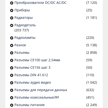
Преобразователи DC/DC AC/DC
(7 120)
Приборы
(25)
Радиаторы
(1 181)
Радиодеталь
(203 737)
Радиолампы
(220)
Разное
(5 138)
Разъeмы
(2 858)
Разъeмы CE100 шаг 2,54мм
(59)
Разъeмы CE156 шаг 3
(50)
Разъeмы DIN 41.612
(110)
Разъeмы аудио видео
(1 042)
Разъeмы для передачи данных
(632)
Разъeмы коаксиальные/RF
(451)
Разъeмы питания
(2 249)