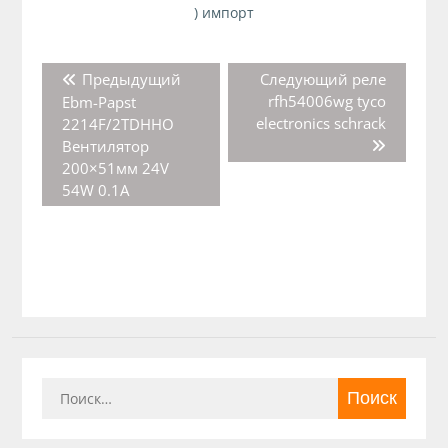
) импорт
Навигация
Предыдущая
Следующая
Предыдущий
Следующий
реле
по
запись:
запись:
rfh54006wg tyco
Ebm-Papst
записям
electronics schrack
2214F/2TDHHO
Вентилятор
200×51мм 24V
54W 0.1A
Найти: