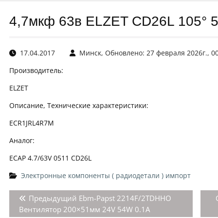
4,7мкф 63в ELZET CD26L 105° 5
17.04.2017
Минск, Обновлено: 27 февраля 2026г., 0
Производитель:
ELZET
Описание, Технические характеристики:
ECR1JRL4R7M
Аналог:
ECAP 4.7/63V 0511 CD26L
Электронные компоненты ( радиодетали ) импорт
Навигация
Предыдущая
Предыдущий
Ebm-Papst 2214F/2TDHHO
по
запись:
Вентилятор 200×51мм 24V 54W 0.1A