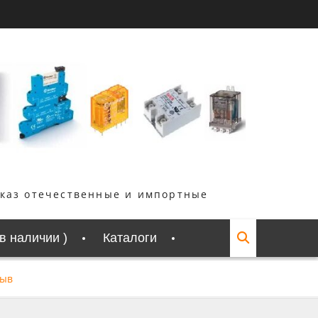
аказ отечественные и импортные
 в наличии )
Каталоги
выв