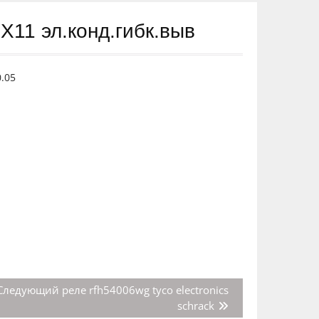
Х11 эл.конд.гибк.выв
0.05
Следующая
Следующий
реле rfh54006wg tyco electronics
запись:
schrack