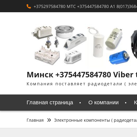
Перейти
+375297584780 MTC +375447584780 A1 8(017)368
к
содержимому
Минск +375447584780 Viber
Компания поставляет радиодетали ( эл
Главная страница
О компании
К
Главная
Электронные компоненты ( радиодета