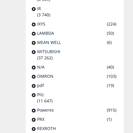
IR
(3 740)
IXYS
(224)
LAMBDA
(50)
MEAN WELL
(6)
MITSUBISHI
(37 262)
N/A
(40)
OMRON
(103)
pdf
(19)
Pilz
(11 647)
Powerex
(915)
PRX
(1)
REXROTH