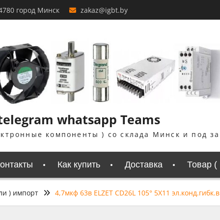
4780 город Минск
zakaz@igbt.by
 telegram whatsapp Teams
ектронные компоненты ) со склада Минск и под з
онтакты
Как купить
Доставка
Товар (
ли ) импорт
4,7мкф 63в ELZET CD26L 105° 5Х11 эл.конд.гибк.