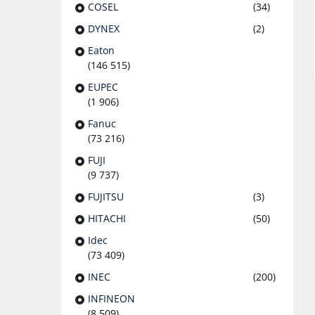
COSEL
(34)
DYNEX
(2)
Eaton
(146 515)
EUPEC
(1 906)
Fanuc
(73 216)
FUJI
(9 737)
FUJITSU
(3)
HITACHI
(50)
Idec
(73 409)
INEC
(200)
INFINEON
(8 509)