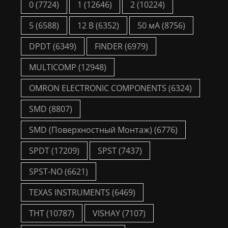
0
(7724)
1
(12646)
2
(10224)
5
(6588)
12 В
(6352)
50 мА
(8756)
DPDT
(6349)
FINDER
(6979)
MULTICOMP
(12948)
OMRON ELECTRONIC COMPONENTS
(6324)
SMD
(8807)
SMD (Поверхностный Монтаж)
(6776)
SPDT
(17209)
SPST
(7437)
SPST-NO
(6621)
TEXAS INSTRUMENTS
(6469)
THT
(10787)
VISHAY
(7107)