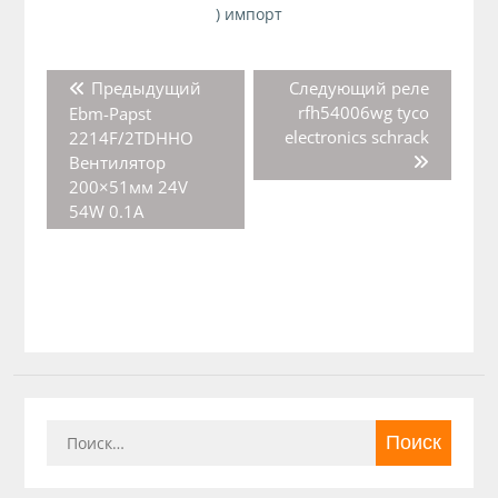
) импорт
Навигация
Предыдущая
Следующая
Предыдущий
Следующий
реле
по
запись:
запись:
rfh54006wg tyco
Ebm-Papst
записям
electronics schrack
2214F/2TDHHO
Вентилятор
200×51мм 24V
54W 0.1A
Найти: