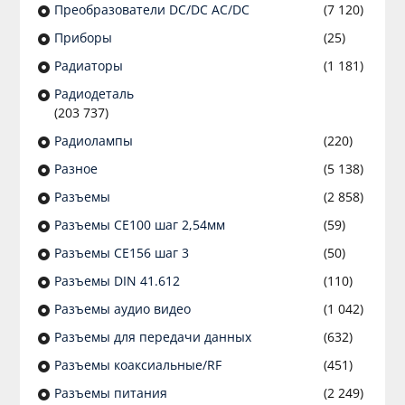
Преобразователи DC/DC AC/DC
(7 120)
Приборы
(25)
Радиаторы
(1 181)
Радиодеталь
(203 737)
Радиолампы
(220)
Разное
(5 138)
Разъeмы
(2 858)
Разъeмы CE100 шаг 2,54мм
(59)
Разъeмы CE156 шаг 3
(50)
Разъeмы DIN 41.612
(110)
Разъeмы аудио видео
(1 042)
Разъeмы для передачи данных
(632)
Разъeмы коаксиальные/RF
(451)
Разъeмы питания
(2 249)