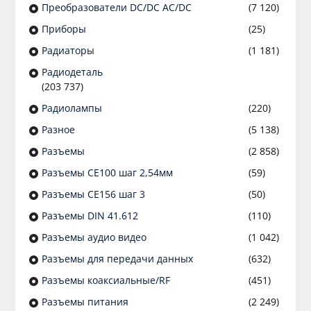
Преобразователи DC/DC AC/DC
(7 120)
Приборы
(25)
Радиаторы
(1 181)
Радиодеталь
(203 737)
Радиолампы
(220)
Разное
(5 138)
Разъeмы
(2 858)
Разъeмы CE100 шаг 2,54мм
(59)
Разъeмы CE156 шаг 3
(50)
Разъeмы DIN 41.612
(110)
Разъeмы аудио видео
(1 042)
Разъeмы для передачи данных
(632)
Разъeмы коаксиальные/RF
(451)
Разъeмы питания
(2 249)