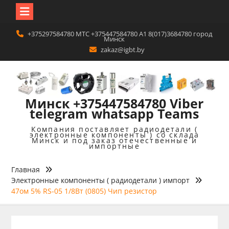
Перейти
+375297584780 MTC +375447584780 A1 8(017)3684780 город
к
Минск
содержимому
zakaz@igbt.by
Минск +375447584780 Viber
telegram whatsapp Teams
Компания поставляет радиодетали (
электронные компоненты ) со склада
Минск и под заказ отечественные и
импортные
Главная
Электронные компоненты ( радиодетали ) импорт
47ом 5% RS-05 1/8Вт (0805) Чип резистор