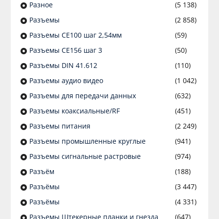
Разное
(5 138)
Разъeмы
(2 858)
Разъeмы CE100 шаг 2,54мм
(59)
Разъeмы CE156 шаг 3
(50)
Разъeмы DIN 41.612
(110)
Разъeмы аудио видео
(1 042)
Разъeмы для передачи данных
(632)
Разъeмы коаксиальные/RF
(451)
Разъeмы питания
(2 249)
Разъeмы промышленные круглые
(941)
Разъeмы сигнальные растровые
(974)
Разъём
(188)
Разъёмы
(3 447)
Разъёмы
(4 331)
Разъемы Штекерные планки и гнезда
(647)