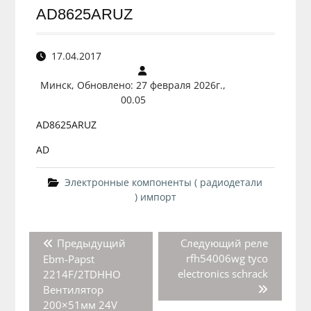
AD8625ARUZ
17.04.2017
Минск, Обновлено: 27 февраля 2026г.,
00.05
AD8625ARUZ
AD
Электронные компоненты ( радиодетали
) импорт
Навигация
Предыдущая
Следующая
Предыдущий
Следующий
реле
по
запись:
запись:
rfh54006wg tyco
Ebm-Papst
записям
electronics schrack
2214F/2TDHHO
Вентилятор
200×51мм 24V