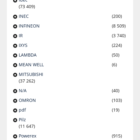
(73 409)
INEC
(200)
INFINEON
(8 509)
IR
(3 740)
IXYS
(224)
LAMBDA
(50)
MEAN WELL
(6)
MITSUBISHI
(37 262)
N/A
(40)
OMRON
(103)
pdf
(19)
Pilz
(11 647)
Powerex
(915)