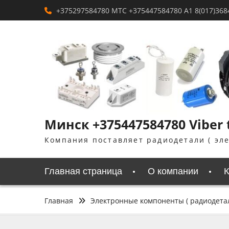
Перейти
+375297584780 MTC +375447584780 A1 8(017)368
к
содержимому
Минск +375447584780 Viber
Компания поставляет радиодетали ( эл
Главная страница
О компании
К
Главная
Электронные компоненты ( радиодета