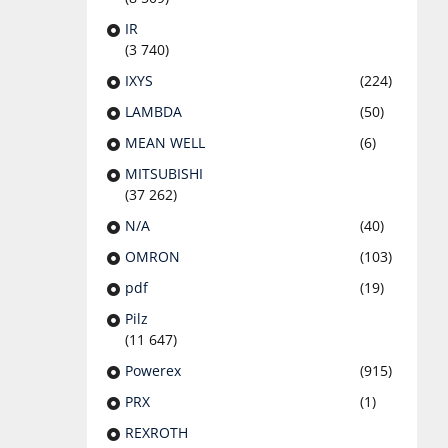
IR
(3 740)
IXYS
(224)
LAMBDA
(50)
MEAN WELL
(6)
MITSUBISHI
(37 262)
N/A
(40)
OMRON
(103)
pdf
(19)
Pilz
(11 647)
Powerex
(915)
PRX
(1)
REXROTH