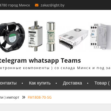
4780 город Минск
zakaz@igbt.by
 telegram whatsapp Teams
ектронные компоненты ) со склада Минск и под з
онтакты
Как купить
Доставка
Товар (
ли ) импорт
FM1808-70-SG