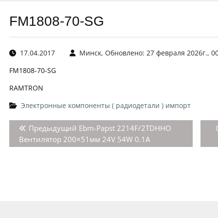
FM1808-70-SG
17.04.2017
Минск, Обновлено: 27 февраля 2026г., 0
FM1808-70-SG
RAMTRON
Электронные компоненты ( радиодетали ) импорт
Навигация
Предыдущая
Предыдущий
Ebm-Papst 2214F/2TDHHO
по
запись:
Вентилятор 200×51мм 24V 54W 0.1A
записям