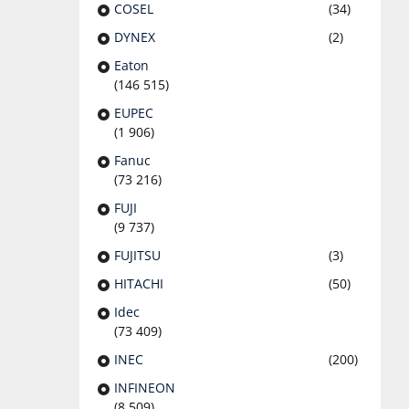
COSEL
(34)
DYNEX
(2)
Eaton
(146 515)
EUPEC
(1 906)
Fanuc
(73 216)
FUJI
(9 737)
FUJITSU
(3)
HITACHI
(50)
Idec
(73 409)
INEC
(200)
INFINEON
(8 509)