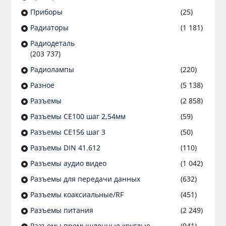
Приборы
(25)
Радиаторы
(1 181)
Радиодеталь
(203 737)
Радиолампы
(220)
Разное
(5 138)
Разъeмы
(2 858)
Разъeмы CE100 шаг 2,54мм
(59)
Разъeмы CE156 шаг 3
(50)
Разъeмы DIN 41.612
(110)
Разъeмы аудио видео
(1 042)
Разъeмы для передачи данных
(632)
Разъeмы коаксиальные/RF
(451)
Разъeмы питания
(2 249)
Разъeмы промышленные круглые
(941)