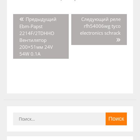
Навигация
Предыдущая
Следующая
Предыдущий
Следующий
реле
по
запись:
запись:
rfh54006wg tyco
Ebm-Papst
записям
electronics schrack
2214F/2TDHHO
Вентилятор
200×51мм 24V
54W 0.1A
Найти: