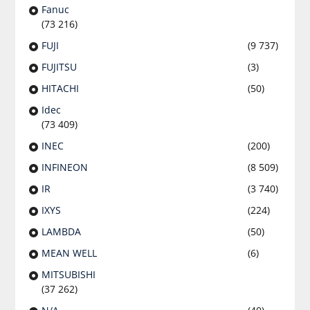
Fanuc
(73 216)
FUJI
(9 737)
FUJITSU
(3)
HITACHI
(50)
Idec
(73 409)
INEC
(200)
INFINEON
(8 509)
IR
(3 740)
IXYS
(224)
LAMBDA
(50)
MEAN WELL
(6)
MITSUBISHI
(37 262)