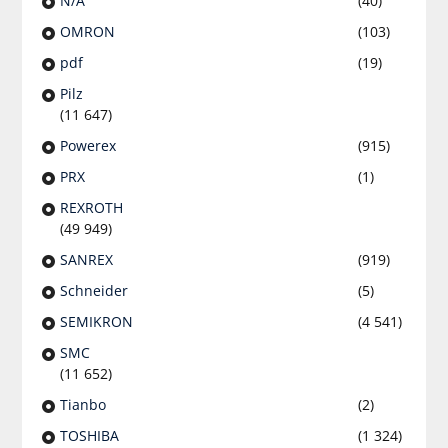
N/A
(40)
OMRON
(103)
pdf
(19)
Pilz
(11 647)
Powerex
(915)
PRX
(1)
REXROTH
(49 949)
SANREX
(919)
Schneider
(5)
SEMIKRON
(4 541)
SMC
(11 652)
Tianbo
(2)
TOSHIBA
(1 324)