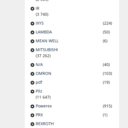
IR
(3 740)
IXYS
(224)
LAMBDA
(50)
MEAN WELL
(6)
MITSUBISHI
(37 262)
N/A
(40)
OMRON
(103)
pdf
(19)
Pilz
(11 647)
Powerex
(915)
PRX
(1)
REXROTH