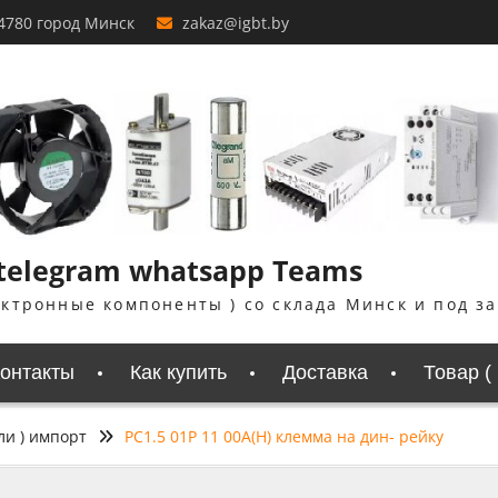
4780 город Минск
zakaz@igbt.by
 telegram whatsapp Teams
ектронные компоненты ) со склада Минск и под з
онтакты
Как купить
Доставка
Товар (
ли ) импорт
PC1.5 01P 11 00A(H) клемма на дин- рейку