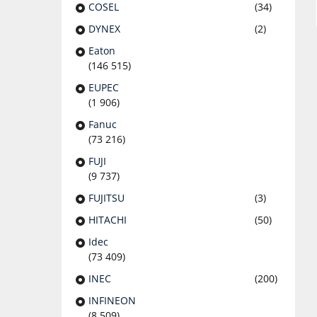
COSEL
(34)
DYNEX
(2)
Eaton
(146 515)
EUPEC
(1 906)
Fanuc
(73 216)
FUJI
(9 737)
FUJITSU
(3)
HITACHI
(50)
Idec
(73 409)
INEC
(200)
INFINEON
(8 509)