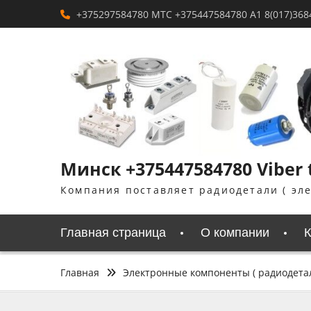
Перейти
+375297584780 MTC +375447584780 A1 8(017)368
к
содержимому
Минск +375447584780 Viber
Компания поставляет радиодетали ( эл
Главная страница
О компании
К
Главная
Электронные компоненты ( радиодета