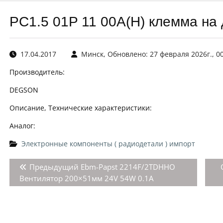
PC1.5 01P 11 00A(H) клемма на 
17.04.2017
Минск, Обновлено: 27 февраля 2026г., 0
Производитель:
DEGSON
Описание, Технические характеристики:
Аналог:
Электронные компоненты ( радиодетали ) импорт
Навигация
Предыдущая
Предыдущий
Ebm-Papst 2214F/2TDHHO
по
запись:
Вентилятор 200×51мм 24V 54W 0.1A
записям