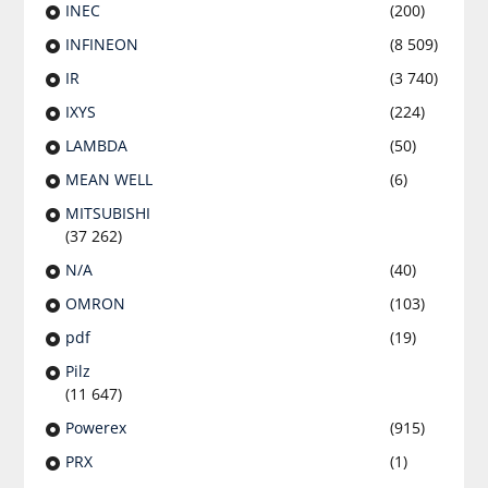
INEC
(200)
INFINEON
(8 509)
IR
(3 740)
IXYS
(224)
LAMBDA
(50)
MEAN WELL
(6)
MITSUBISHI
(37 262)
N/A
(40)
OMRON
(103)
pdf
(19)
Pilz
(11 647)
Powerex
(915)
PRX
(1)