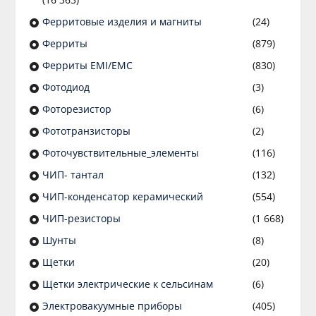
Ферритовые изделия и магниты
(24)
Ферриты
(879)
Ферриты EMI/EMC
(830)
Фотодиод
(3)
Фоторезистор
(6)
Фототранзисторы
(2)
Фоточувствительные_элементы
(116)
ЧИП- тантал
(132)
ЧИП-конденсатор керамический
(554)
ЧИП-резисторы
(1 668)
Шунты
(8)
Щетки
(20)
Щетки электрические к сельсинам
(6)
Электровакуумные приборы
(405)