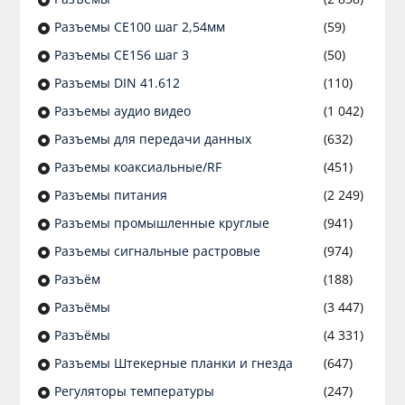
Разъeмы CE100 шаг 2,54мм
(59)
Разъeмы CE156 шаг 3
(50)
Разъeмы DIN 41.612
(110)
Разъeмы аудио видео
(1 042)
Разъeмы для передачи данных
(632)
Разъeмы коаксиальные/RF
(451)
Разъeмы питания
(2 249)
Разъeмы промышленные круглые
(941)
Разъeмы сигнальные растровые
(974)
Разъём
(188)
Разъёмы
(3 447)
Разъёмы
(4 331)
Разъемы Штекерные планки и гнезда
(647)
Регуляторы температуры
(247)