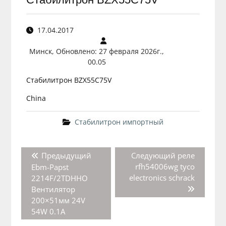
17.04.2017
Минск, Обновлено: 27 февраля 2026г.,
00.05
Стабилитрон BZX55C75V
China
Стабилитрон импортный
Навигация
Предыдущая
Следующая
Предыдущий
Следующий
реле
по
запись:
запись:
rfh54006wg tyco
Ebm-Papst
записям
electronics schrack
2214F/2TDHHO
Вентилятор
200×51мм 24V
54W 0.1A