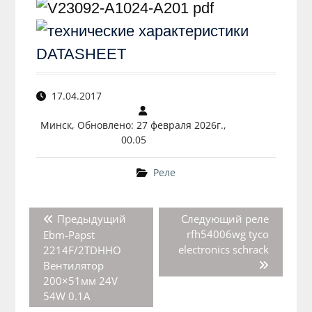
pdf
17.04.2017
Минск, Обновлено: 27 февраля 2026г.,
00.05
Реле
Навигация
Предыдущая
Следующая
Предыдущий
Следующий
реле
по
запись:
запись:
rfh54006wg tyco
Ebm-Papst
записям
electronics schrack
2214F/2TDHHO
Вентилятор
200×51мм 24V
54W 0.1A