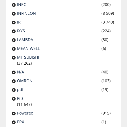
INEC
(200)
INFINEON
(8 509)
IR
(3 740)
IXYS
(224)
LAMBDA
(50)
MEAN WELL
(6)
MITSUBISHI
(37 262)
N/A
(40)
OMRON
(103)
pdf
(19)
Pilz
(11 647)
Powerex
(915)
PRX
(1)