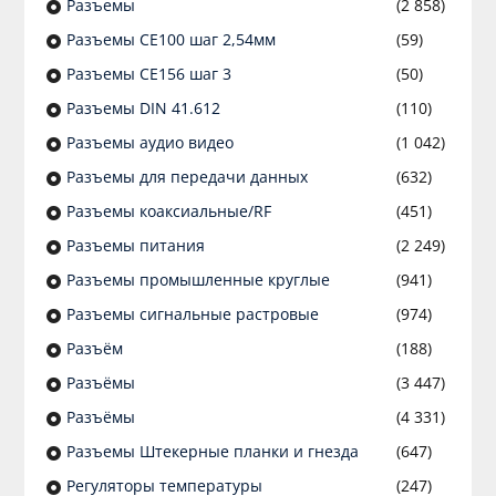
Разъeмы
(2 858)
Разъeмы CE100 шаг 2,54мм
(59)
Разъeмы CE156 шаг 3
(50)
Разъeмы DIN 41.612
(110)
Разъeмы аудио видео
(1 042)
Разъeмы для передачи данных
(632)
Разъeмы коаксиальные/RF
(451)
Разъeмы питания
(2 249)
Разъeмы промышленные круглые
(941)
Разъeмы сигнальные растровые
(974)
Разъём
(188)
Разъёмы
(3 447)
Разъёмы
(4 331)
Разъемы Штекерные планки и гнезда
(647)
Регуляторы температуры
(247)