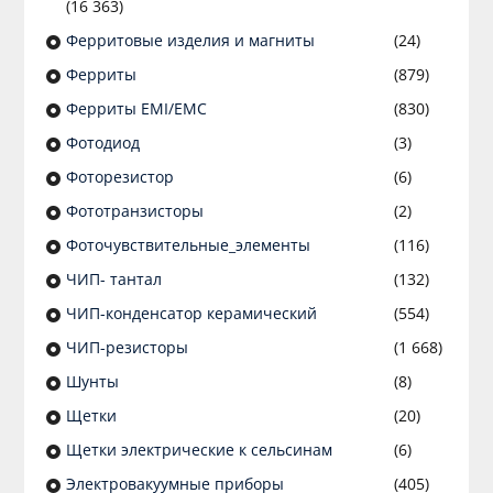
(16 363)
Ферритовые изделия и магниты
(24)
Ферриты
(879)
Ферриты EMI/EMC
(830)
Фотодиод
(3)
Фоторезистор
(6)
Фототранзисторы
(2)
Фоточувствительные_элементы
(116)
ЧИП- тантал
(132)
ЧИП-конденсатор керамический
(554)
ЧИП-резисторы
(1 668)
Шунты
(8)
Щетки
(20)
Щетки электрические к сельсинам
(6)
Электровакуумные приборы
(405)