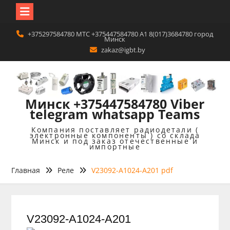
Перейти
+375297584780 MTC +375447584780 A1 8(017)3684780 город
к
Минск
содержимому
zakaz@igbt.by
Минск +375447584780 Viber
telegram whatsapp Teams
Компания поставляет радиодетали (
электронные компоненты ) со склада
Минск и под заказ отечественные и
импортные
Главная
Реле
V23092-A1024-A201 pdf
V23092-A1024-A201