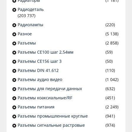
Радиаторы
(1 181)
Радиодеталь
(203 737)
Радиолампы
(220)
Разное
(5 138)
Разъeмы
(2 858)
Разъeмы CE100 шаг 2,54мм
(59)
Разъeмы CE156 шаг 3
(50)
Разъeмы DIN 41.612
(110)
Разъeмы аудио видео
(1 042)
Разъeмы для передачи данных
(632)
Разъeмы коаксиальные/RF
(451)
Разъeмы питания
(2 249)
Разъeмы промышленные круглые
(941)
Разъeмы сигнальные растровые
(974)