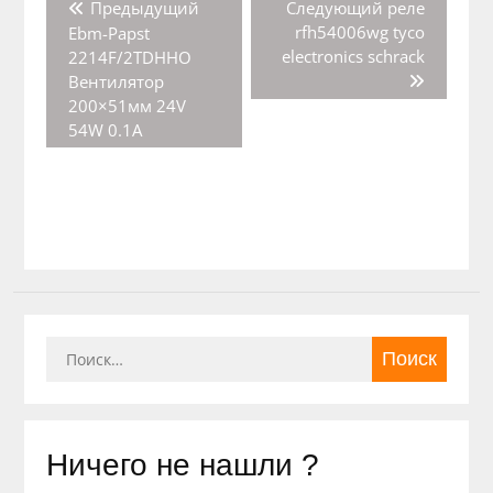
Предыдущая
Следующая
Предыдущий
Следующий
реле
по
запись:
запись:
rfh54006wg tyco
Ebm-Papst
записям
electronics schrack
2214F/2TDHHO
Вентилятор
200×51мм 24V
54W 0.1A
Найти:
Ничего не нашли ?