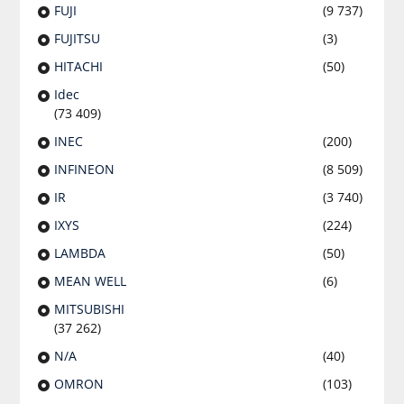
FUJI
(9 737)
FUJITSU
(3)
HITACHI
(50)
Idec
(73 409)
INEC
(200)
INFINEON
(8 509)
IR
(3 740)
IXYS
(224)
LAMBDA
(50)
MEAN WELL
(6)
MITSUBISHI
(37 262)
N/A
(40)
OMRON
(103)