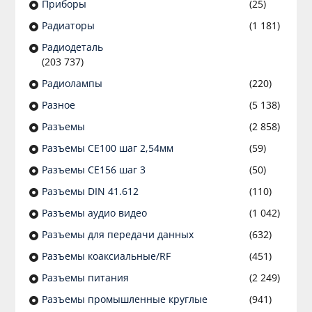
Приборы
(25)
Радиаторы
(1 181)
Радиодеталь
(203 737)
Радиолампы
(220)
Разное
(5 138)
Разъeмы
(2 858)
Разъeмы CE100 шаг 2,54мм
(59)
Разъeмы CE156 шаг 3
(50)
Разъeмы DIN 41.612
(110)
Разъeмы аудио видео
(1 042)
Разъeмы для передачи данных
(632)
Разъeмы коаксиальные/RF
(451)
Разъeмы питания
(2 249)
Разъeмы промышленные круглые
(941)