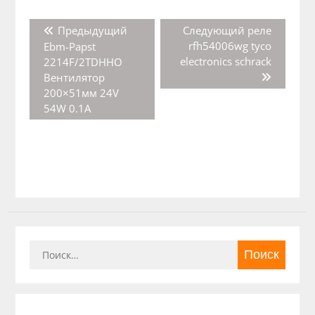
Навигация
Предыдущая
Следующая
Предыдущий
Следующий
реле
по
запись:
запись:
rfh54006wg tyco
Ebm-Papst
записям
electronics schrack
2214F/2TDHHO
Вентилятор
200×51мм 24V
54W 0.1A
Найти: