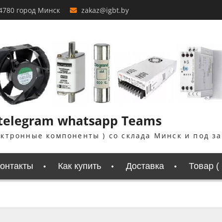
4780 город Минск
zakaz@igbt.by
 telegram whatsapp Teams
ектронные компоненты ) со склада Минск и под з
онтакты
Как купить
Доставка
Товар (