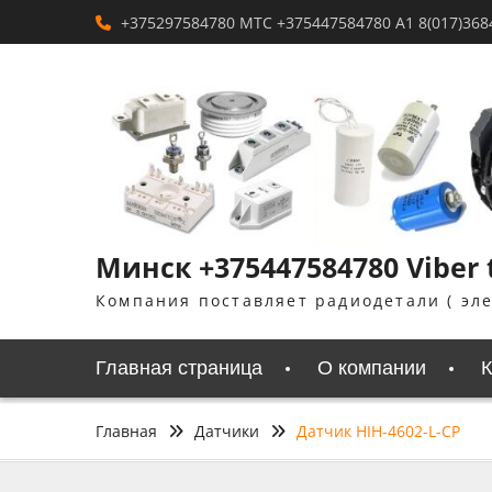
Перейти
+375297584780 MTC +375447584780 A1 8(017)368
к
содержимому
Минск +375447584780 Viber
Компания поставляет радиодетали ( эл
Главная страница
О компании
К
Главная
Датчики
Датчик HIH-4602-L-CP