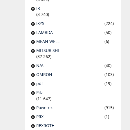
IR
(3 740)
IXYS
(224)
LAMBDA
(50)
MEAN WELL
(6)
MITSUBISHI
(37 262)
N/A
(40)
OMRON
(103)
pdf
(19)
Pilz
(11 647)
Powerex
(915)
PRX
(1)
REXROTH