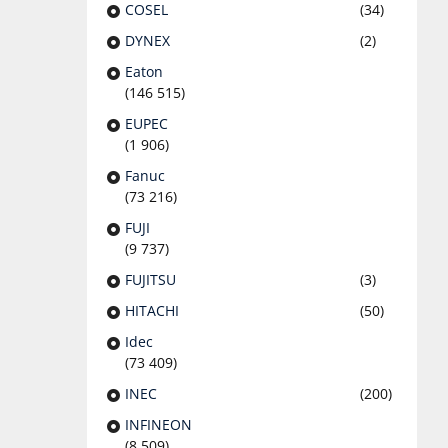
COSEL
(34)
DYNEX
(2)
Eaton
(146 515)
EUPEC
(1 906)
Fanuc
(73 216)
FUJI
(9 737)
FUJITSU
(3)
HITACHI
(50)
Idec
(73 409)
INEC
(200)
INFINEON
(8 509)