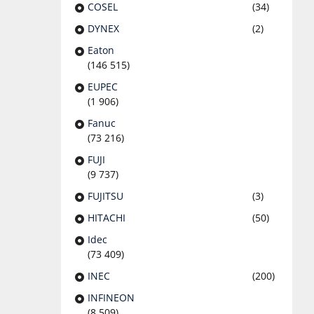
COSEL
(34)
DYNEX
(2)
Eaton
(146 515)
EUPEC
(1 906)
Fanuc
(73 216)
FUJI
(9 737)
FUJITSU
(3)
HITACHI
(50)
Idec
(73 409)
INEC
(200)
INFINEON
(8 509)