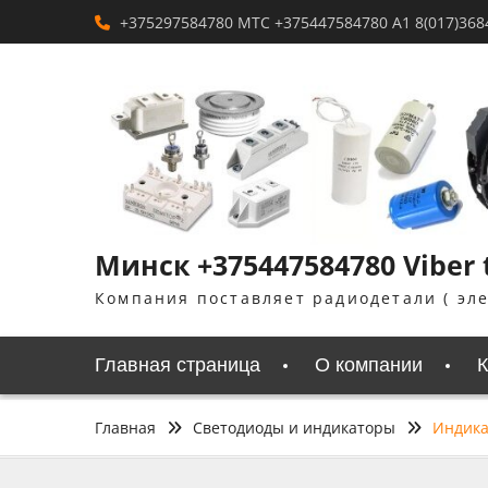
Перейти
+375297584780 MTC +375447584780 A1 8(017)368
к
содержимому
Минск +375447584780 Viber
Компания поставляет радиодетали ( эл
Главная страница
О компании
К
Главная
Светодиоды и индикаторы
Индик