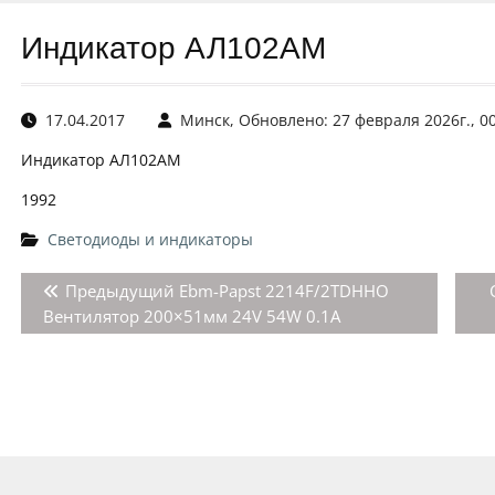
Индикатор АЛ102АМ
17.04.2017
Минск, Обновлено: 27 февраля 2026г., 0
Индикатор АЛ102АМ
1992
Светодиоды и индикаторы
Навигация
Предыдущая
Предыдущий
Ebm-Papst 2214F/2TDHHO
по
запись:
Вентилятор 200×51мм 24V 54W 0.1A
записям