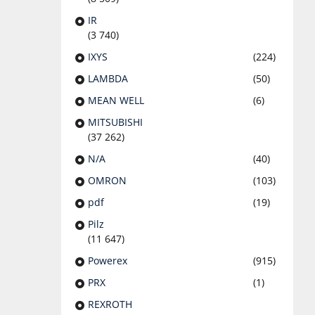
IR
(3 740)
IXYS
(224)
LAMBDA
(50)
MEAN WELL
(6)
MITSUBISHI
(37 262)
N/A
(40)
OMRON
(103)
pdf
(19)
Pilz
(11 647)
Powerex
(915)
PRX
(1)
REXROTH