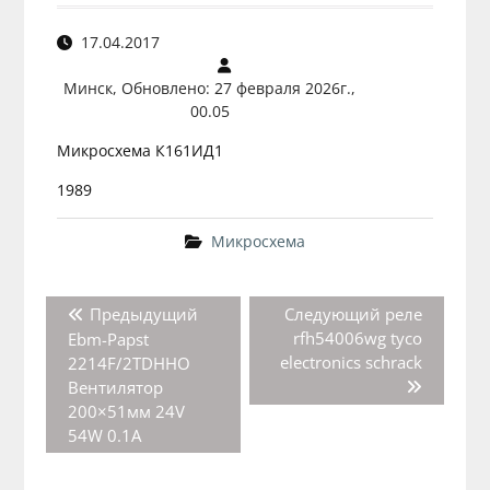
17.04.2017
Минск, Обновлено: 27 февраля 2026г.,
00.05
Микросхема К161ИД1
1989
Микросхема
Навигация
Предыдущая
Следующая
Предыдущий
Следующий
реле
по
запись:
запись:
rfh54006wg tyco
Ebm-Papst
записям
electronics schrack
2214F/2TDHHO
Вентилятор
200×51мм 24V
54W 0.1A