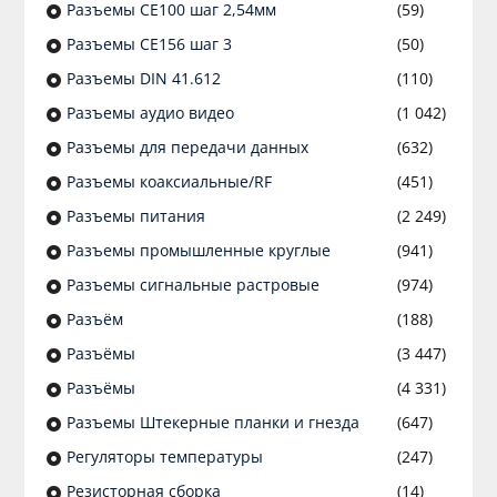
Разъeмы CE100 шаг 2,54мм
(59)
Разъeмы CE156 шаг 3
(50)
Разъeмы DIN 41.612
(110)
Разъeмы аудио видео
(1 042)
Разъeмы для передачи данных
(632)
Разъeмы коаксиальные/RF
(451)
Разъeмы питания
(2 249)
Разъeмы промышленные круглые
(941)
Разъeмы сигнальные растровые
(974)
Разъём
(188)
Разъёмы
(3 447)
Разъёмы
(4 331)
Разъемы Штекерные планки и гнезда
(647)
Регуляторы температуры
(247)
Резисторная сборка
(14)