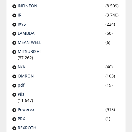
INFINEON
(8 509)
IR
(3 740)
IXYS
(224)
LAMBDA
(50)
MEAN WELL
(6)
MITSUBISHI
(37 262)
N/A
(40)
OMRON
(103)
pdf
(19)
Pilz
(11 647)
Powerex
(915)
PRX
(1)
REXROTH