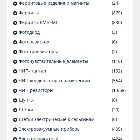
Ферритовые изделия и магниты
(24)
Ферриты
(879)
Ферриты EMI/EMC
(830)
Фотодиод
(3)
Фоторезистор
(6)
Фототранзисторы
(2)
Фоточувствительные_элементы
(116)
ЧИП- тантал
(132)
ЧИП-конденсатор керамический
(554)
ЧИП-резисторы
(1 668)
Шунты
(8)
Щетки
(20)
Щетки электрические к сельсинам
(6)
Электровакуумные приборы
(405)
Электродвигатели
(424)