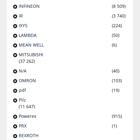
INFINEON
(8 509)
IR
(3 740)
IXYS
(224)
LAMBDA
(50)
MEAN WELL
(6)
MITSUBISHI
(37 262)
N/A
(40)
OMRON
(103)
pdf
(19)
Pilz
(11 647)
Powerex
(915)
PRX
(1)
REXROTH