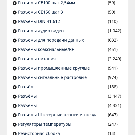
Разъeмы CE100 шаг 2,54мм
(59)
Разъeмы CE156 шаг 3
(50)
Разъeмы DIN 41.612
(110)
Разъeмы аудио видео
(1 042)
Разъeмы для передачи данных
(632)
Разъeмы коаксиальные/RF
(451)
Разъeмы питания
(2 249)
Разъeмы промышленные круглые
(941)
Разъeмы сигнальные растровые
(974)
Разъём
(188)
Разъёмы
(3 447)
Разъёмы
(4 331)
Разъемы Штекерные планки и гнезда
(647)
Регуляторы температуры
(247)
Резисторная сборка
(14)