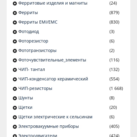
Ферритовые изделия и магниты
(24)
Ферриты
(879)
Ферриты EMI/EMC
(830)
Фотодиод
(3)
Фоторезистор
(6)
Фототранзисторы
(2)
Фоточувствительные_элементы
(116)
ЧИП- тантал
(132)
ЧИП-конденсатор керамический
(554)
ЧИП-резисторы
(1 668)
Шунты
(8)
Щетки
(20)
Щетки электрические к сельсинам
(6)
Электровакуумные приборы
(405)
Электродвигатели
(424)