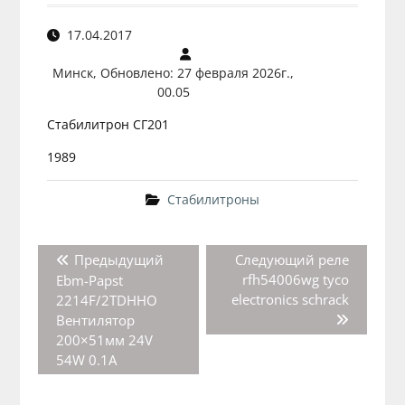
17.04.2017
Минск, Обновлено: 27 февраля 2026г.,
00.05
Стабилитрон СГ201
1989
Стабилитроны
Навигация
Предыдущая
Следующая
Предыдущий
Следующий
реле
по
запись:
запись:
rfh54006wg tyco
Ebm-Papst
записям
electronics schrack
2214F/2TDHHO
Вентилятор
200×51мм 24V
54W 0.1A